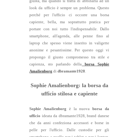
giusta, ma quando si tratta di abbinarla ad un
look da ufficio è sempre un problema. Questo
perché per l'ufficio ci occorre una borsa
capiente, bella, ma soprattutto pratica per
portare con noi tutto l'indispensabile. Dallo
smartphone, all'agenda, alle penne fino al
laptop che spesso viene inserito in valigette
anonime e pesantissime. Per questo oggi vi
propongo il giusto compromesso tra stile e
capienza, sto parlando della
borsa Sophie
Amalienborg
di
dbramante1928
.
Sophie Amalienborg: la borsa da
ufficio stilosa e capiente
Sophie
Amalienborg
è la nuova
borsa da
ufficio
ideata da dbramante1928, brand danese
che da anni confeziona accessori e borse in
pelle per l'ufficio. Dalle custodie per gli