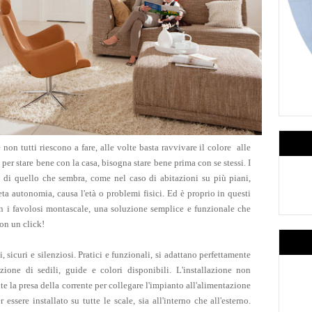
non tutti riescono a fare, alle volte basta ravvivare il colore alle
 per stare bene con la casa, bisogna stare bene prima con se stessi. I
 di quello che sembra, come nel caso di abitazioni su più piani,
eta autonomia, causa l'età o problemi fisici. Ed è proprio in questi
on i favolosi montascale, una soluzione semplice e funzionale che
con un click!
 sicuri e silenziosi. Pratici e funzionali, si adattano perfettamente
zione di sedili, guide e colori disponibili. L'installazione non
e la presa della corrente per collegare l'impianto all'alimentazione
 essere installato su tutte le scale, sia all'interno che all'esterno.