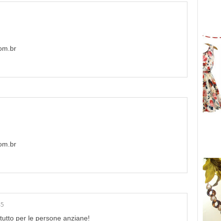
om.br
om.br
45
tutto per le persone anziane!