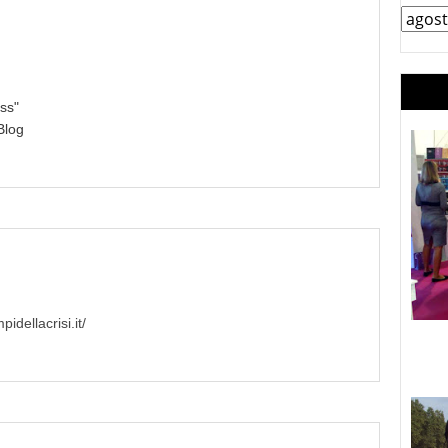
ss"
Blog
idellacrisi.it/