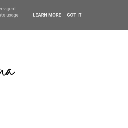
er-agent
rate usage
LEARN MORE
GOT IT