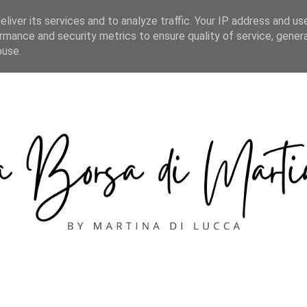
CONTACT
liver its services and to analyze traffic. Your IP address and us
rmance and security metrics to ensure quality of service, gene
buse.