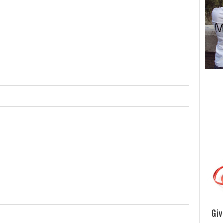
!
m
!
m
Giv