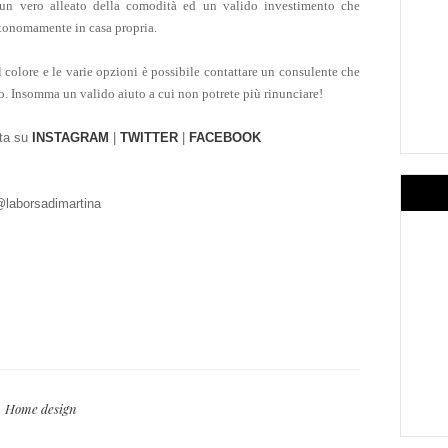
a un vero alleato della comodità ed un valido investimento che
utonomamente in casa propria.
l colore e le varie opzioni è possibile contattare un consulente che
o.
Insomma un valido aiuto a cui non potrete più rinunciare!
tta su
INSTAGRAM
|
TWITTER
|
FACEBOOK
laborsadimarti
na
Home design