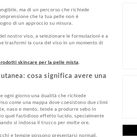
iungibile, ma di un percorso che richiede
comprensione che la tua pelle non è
sogno di un approccio su misura.
el nostro viso, a selezionare le formulazioni e a
he trasformi la cura del viso in un momento di
prodotti skincare per la pelle mista
.
utanea: cosa significa avere una
re ogni giorno una dualità che richiede
o viso come una mappa dove coesistono due climi
nte, naso e mento, tende a produrre sebo in
o quel fastidioso effetto lucido, specialmente
ando si indossa il trucco per molte ore.
occhi e tempie possono presentarsi normali,