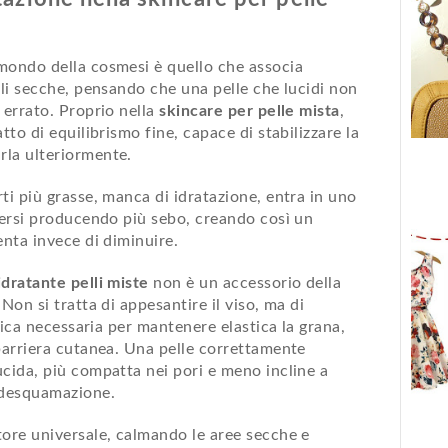
mondo della cosmesi è quello che associa
lli secche, pensando che una pelle che lucidi non
 errato. Proprio nella
skincare per pelle mista
,
tto di equilibrismo fine, capace di stabilizzare la
rla ulteriormente.
ti più grasse, manca di idratazione, entra in uno
ndersi producendo più sebo, creando così un
enta invece di diminuire.
dratante pelli miste
non è un accessorio della
Non si tratta di appesantire il viso, ma di
drica necessaria per mantenere elastica la grana,
 barriera cutanea. Una pelle correttamente
ucida, più compatta nei pori e meno incline a
 desquamazione.
tore universale, calmando le aree secche e