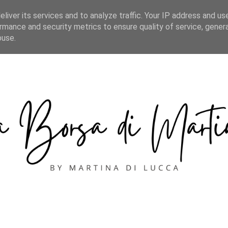
CONTACT
liver its services and to analyze traffic. Your IP address and us
rmance and security metrics to ensure quality of service, gene
buse.