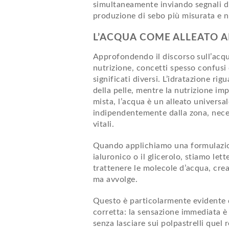
simultaneamente inviando segnali di 
produzione di sebo più misurata e n
L’ACQUA COME ALLEATO A
Approfondendo il discorso sull’acqu
nutrizione, concetti spesso confusi
significati diversi. L’idratazione rig
della pelle, mentre la nutrizione impl
mista, l’acqua è un alleato universale
indipendentemente dalla zona, neces
vitali.
Quando applichiamo una formulazion
ialuronico o il glicerolo, stiamo le
trattenere le molecole d’acqua, cr
ma avvolge.
Questo è particolarmente evidente q
corretta: la sensazione immediata è 
senza lasciare sui polpastrelli quel