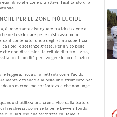
equilibrio alle zone più attive, facilitando una
aturale.
NCHE PER LE ZONE PIÙ LUCIDE
a, è importante distinguere tra idratazione e
 che nella
skin care pelle mista
assumono
uarda il contenuto idrico degli strati superficiali
ica lipidi e sostanze grasse. Per il viso pelle
 che non discrimina: le cellule di tutto il viso,
sitano di umidità per svolgere le loro funzioni
e leggera, ricca di umettanti come l’acido
tteralmente offrendo alla pelle uno strumento per
eando un microclima confortevole che non unge
uando si utilizza una crema viso dalla texture
di freschezza, come se la pelle bevve a fondo,
 residuo untuoso che terrorizza chi teme la