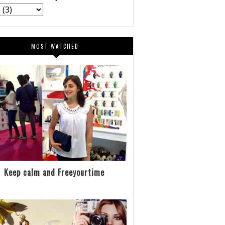
MOST WATCHED
Keep calm and Freeyourtime