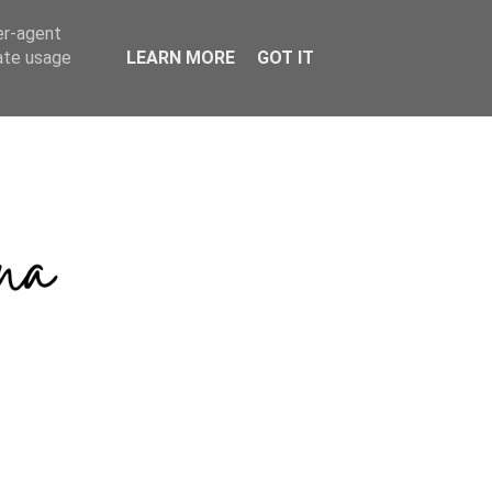
er-agent
rate usage
LEARN MORE
GOT IT