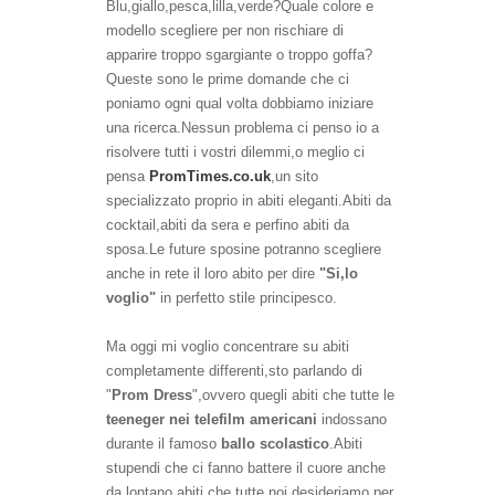
Blu,giallo,pesca,lilla,verde?
Quale colore e
modello scegliere per non rischiare di
apparire troppo sgargiante o troppo goffa?
Queste sono le prime domande che ci
poniamo ogni qual volta dobbiamo iniziare
una ricerca.Nessun problema ci penso io a
risolvere tutti i vostri dilemmi,o meglio ci
pensa
PromTimes.co.uk
,un sito
specializzato proprio in abiti eleganti.Abiti da
cocktail,abiti da sera e perfino abiti da
sposa.Le future sposine potranno scegliere
anche in rete il loro abito per dire
"Si,lo
voglio"
in perfetto stile principesco.
Ma oggi mi voglio concentrare su abiti
completamente differenti,sto parlando di
"
Prom Dress
",ovvero quegli abiti
che tutte le
teeneger nei telefilm americani
indossano
durante il famoso
ballo scolastico
.
Abiti
stupendi c
he ci fanno battere il cuore anche
da lontano,abiti che tutte noi desideriamo per