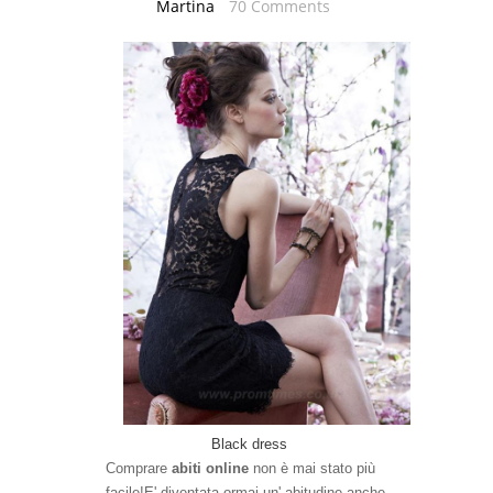
Martina
70 Comments
Black dress
Comprare
abiti online
non è mai stato più
facile!E' diventata ormai un' abitudine anche