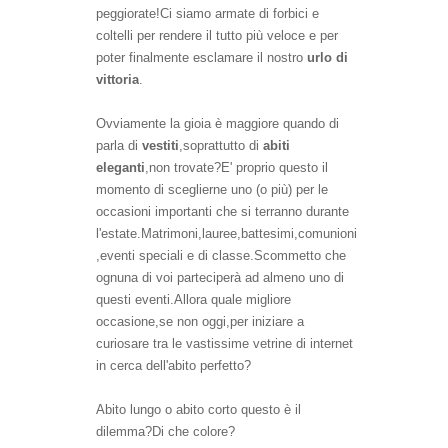
peggiorate!Ci siamo armate di forbici e
coltelli per rendere il tutto più veloce e per
poter finalmente
esclamare
il nostro
urlo di
vittoria
.
Ovviamente la gioia è maggiore quando di
parla di
vestiti
,soprattutto di
abiti
eleganti
,non trovate?E' proprio questo il
momento di sceglierne uno (o più) per le
occasioni importanti che si terranno durante
l'estate.Matrimoni,lauree,battesimi,comunioni
,eventi speciali e di classe.Scommetto che
ognuna di voi parteciperà ad almeno uno di
questi eventi.Allora quale migliore
occasione,se non oggi,per iniziare a
curiosare tra le vastissime vetrine di internet
in cerca dell'abito perfetto?
Abito lungo o abito corto questo è il
dilemma?Di che colore?