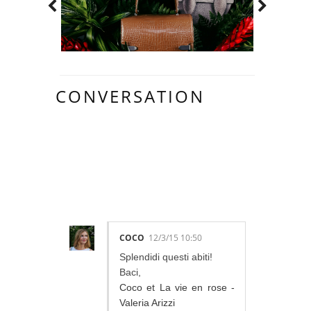
CONVERSATION
70 LOVELY
COMMENTS:
COCO
12/3/15 10:50
Splendidi questi abiti!
Baci,
Coco et La vie en rose -
Valeria Arizzi