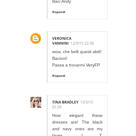
Baci Andy
Rispondi
VERONICA
VANNINI
12/3/15 22:38
wow, che belli questi abiti!
Bacioni!
Passa a trovarmi
VeryFP
Rispondi
TINA BRADLEY
13/3/15
01:39
How elegant these
dresses are! The black
and navy ones are my
faves. :) T.