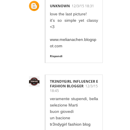
UNKNOWN
12/3/15 18:31
love the last picture!
it's so simple yet classy
<3
www.melianachen.blogsp
ot.com
Rispondi
TR3NDYGIRL INFLUENCER E
FASHION BLOGGER
12/3/15
18:45
veramente stupendi, bella
selezione Marti
buon giovedì
un bacione
tr3ndygirl fashion blog