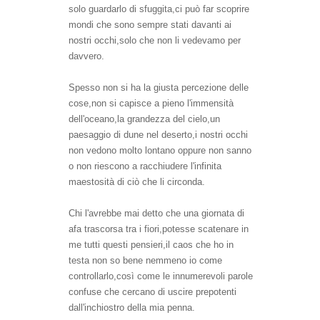
solo guardarlo di sf
uggita
,
ci può far scopr
ire
mondi
c
he sono sem
pre stati davanti ai
nostri occhi,solo che non li vedevamo per
davvero
.
S
pesso non si ha la giusta
percezione delle
cose,non si capisce a pieno l'immensità
dell'oceano,la grandezza del
cielo,u
n
paesaggio di dune nel
deserto,i nostri occhi
non vedono molto lontano oppure non sanno
o non
riescono a racc
hiudere l'infinit
a
maestosità d
i ciò che
li circond
a.
Chi l'avrebbe mai detto che una gior
nata di
afa trascorsa tra i fiori,potesse scatenare in
me tutti questi pensieri,il caos che ho in
testa non so bene nemmen
o io come
controllarlo,così come le
innumerevoli
parole
confuse che cercano d
i uscire pr
epotenti
dall'inchiostro della mia penna.