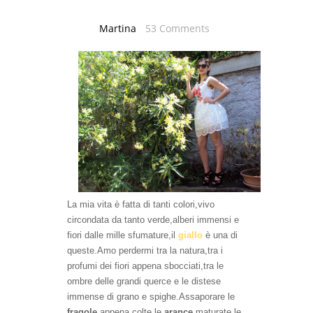
Martina
53 Comments
La mia vita è fatta di tanti colori,vivo
circondata da tanto verde,alberi immensi e
fiori dalle mille sfumature,il
giallo
è una di
queste.Amo perdermi tra la natura,tra i
profumi dei fiori appena sbocciati,tra le
ombre
delle grandi querc
e e le distese
immense di
grano e sp
ighe.Assaporare le
fragole
appena colte,le
arance
maturate
,le