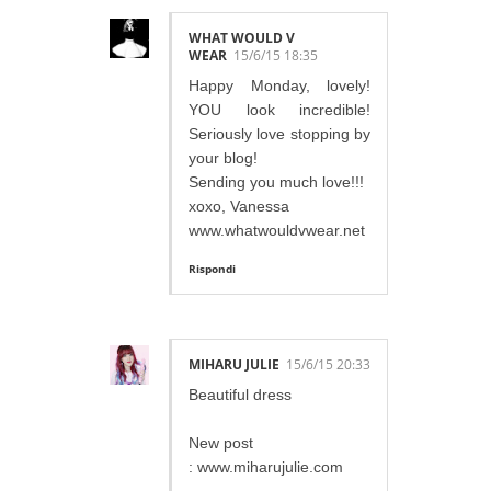
WHAT WOULD V
WEAR
15/6/15 18:35
Happy Monday, lovely!
YOU look incredible!
Seriously love stopping by
your blog!
Sending you much love!!!
xoxo, Vanessa
www.whatwouldvwear.net
Rispondi
MIHARU JULIE
15/6/15 20:33
Beautiful dress
New post
: www.miharujulie.com