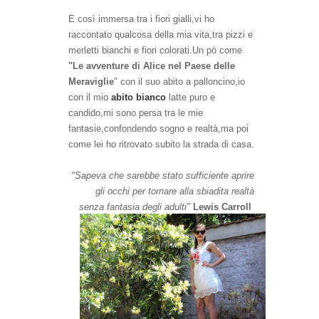
E così imme
rsa tra i fiori gialli,vi ho
racconta
to
qualcosa della mia vita,tra
pizzi e
merletti bianchi e fiori colorati.Un p
ò come
"Le avventure di Alice nel
P
aese delle
M
eraviglie
" con il suo abito a palloncino,io
con il mio
abito bianco
latte pur
o
e
candido
,mi sono persa tra le mie
fantasie,co
nfondendo
sogno e realtà,ma poi
come lei ho ritrovato subito la stra
da di casa.
"Sapeva che sarebbe stato suffic
iente aprire
gli occhi per tornare alla sbiadita realtà
senza fantasia degli adulti"
Lewis
Car
roll