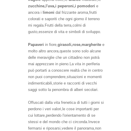
zucchine
,l'uva
,
i peperoni,i pomodori
e
ancora
i
limon
i
dal frizzante
aroma,
frutti
colorati e saporiti che ogni giorno il terreno
mi regala.Frutti della terra,
colmi di
gusto,
essenze di vita e simboli di sviluppo.
Papaveri
in fiore,
girasoli
,rose
,
margherite
e
mol
to altro ancora,
queste sono solo alcune
delle meraviglie che un cittadino non potrà
mai apprezzare in pieno.
La vita in periferia
può portarti a conoscere realtà che in centro
non puoi comprendere,situazioni e
momenti
indimenticabili,storie e racconti di vecchi
saggi
sotto la penombra di alberi secolari.
Offuscati dalla v
ita
frenetica di tutti i giorni si
perdono i veri valori,le cose important
i
per
cui lottare,perdendo l'orientamento di se
stessi e del mondo che ci circonda.Invece
fermarsi e riposarsi,
veder
e il panorama
,
non