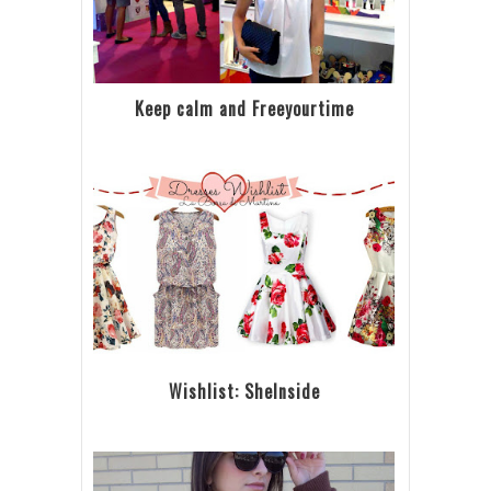
Keep calm and Freeyourtime
Wishlist: SheInside