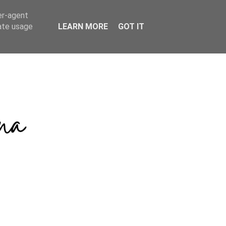
er-agent
rate usage
LEARN MORE
GOT IT