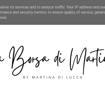
CONTACT
liver its services and to analyze traffic. Your IP address and us
rmance and security metrics to ensure quality of service, gene
buse.