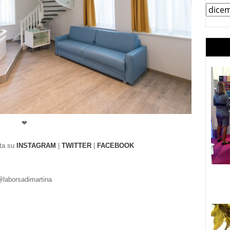
❤
tta su
INSTAGRAM
|
TWITTER
|
FACEBOOK
laborsadimarti
na