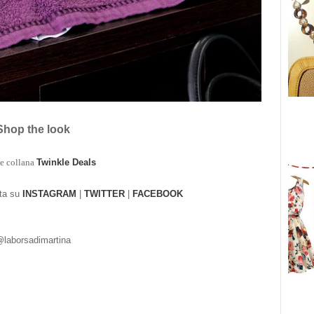
Shop the loo
k
e collana
Twinkle Deals
tta su
INSTAGRAM
|
TWITTER
|
FACEBOOK
laborsadimarti
na