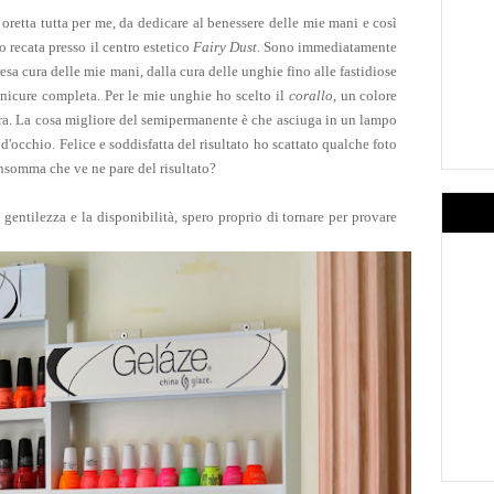
retta tutta per me, da dedicare al
benessere delle
mie mani e così
no recata
presso il centro estetico
Fairy Dust
. Sono immediatamente
presa cura delle mie mani, dalla cura delle unghie fino alle fastidiose
manicure comp
leta. Per le mie
unghie
ho scelto il
co
rallo
, un
colore
ura. La
cosa migliore
del semipermanente è che asciuga in un lampo
d'occhio. Felice e soddisfatta del risultato ho scattat
o qualche foto
nsomma c
he ve ne pare del risultato?
la gentilezza
e la disponibilità, spero proprio di tornare per provare