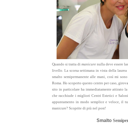
Quando si tratta
di
manicure
nulla deve essere las
livello.
L
a scorsa settimana in vista della laurea
smalto semipermanente alle mani
, così
mi sono r
Roma. Ho scoperto questo centro per caso, girovag
sito in particolare ha
immediatamente at
tirato
la
che racchiude i migliori
C
entri
E
stetici e
S
alon
appuntamento
in modo semplice e veloce, il t
u
manicure? Scoprite di più nel post!
Smalto
Semiper