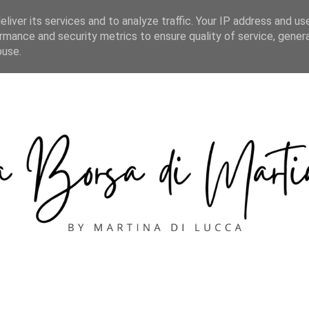
CONTACT
liver its services and to analyze traffic. Your IP address and us
rmance and security metrics to ensure quality of service, gene
buse.