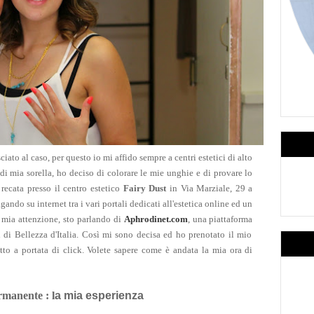
ciato al caso, per questo io
mi affido sempre a centri estetici di alto
 di mia sorella, ho deciso di colorare le m
ie unghie e di
provare lo
ecata presso il centro estetico
Fairy Dust
in Via Marzial
e, 29 a
ando su internet tra i vari
portali
dedicati all'estetica online ed un
 mia attenzione
, sto parlando di
Aphrodinet.com
, un
a piattaforma
i di
B
ell
ezza d'Italia. Così mi sono decisa ed ho
preno
tato
il mio
tto a portata di click. Vol
ete sapere come è andata la mia or
a di
manente : l
a mia esperienza