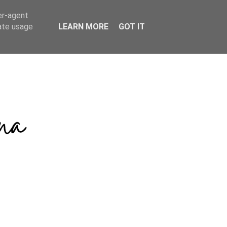
er-agent
rate usage
LEARN MORE
GOT IT