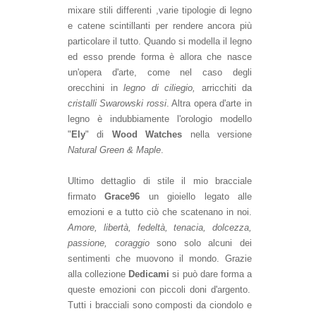
mixare stili differenti ,varie tipologie di legno
e catene scintillanti per rendere ancora più
particolare il tutto.
Quando si modella il legno
ed esso prende forma è allora che nasce
un'opera d'arte, come nel caso degli
orecchini in
legno di ciliegio,
arricchiti da
cristalli Swarowski rossi
.
Altr
a op
era d'arte
in
legno è indubbiamente l'orologio modello
"
Ely
" di
Wood Watches
nella versione
Natural Green & Maple
.
Ultimo dettaglio di stile il mio bracciale
firmato
Grace96
un gio
iello legato alle
emozioni e
a tutto ciò che scatenano in noi
.
Amore, libertà, fedeltà, tenacia, dolcezza,
passione, coraggio
sono solo alcun
i dei
sentimenti che muovono i
l mondo.
Grazie
alla
collezione
Dedicami
si
può dare forma a
queste
emozioni con p
iccoli doni d'argento.
Tutti i bracciali sono composti da ciondolo e