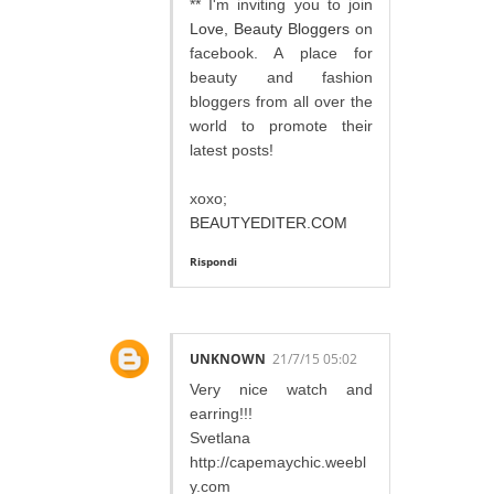
** I'm inviting you to join
Love, Beauty Bloggers
on
facebook. A place for
beauty and fashion
bloggers from all over the
world to promote their
latest posts!
xoxo;
BEAUTYEDITER.COM
Rispondi
UNKNOWN
21/7/15 05:02
Very nice watch and
earring!!!
Svetlana
http://capemaychic.weebl
y.com