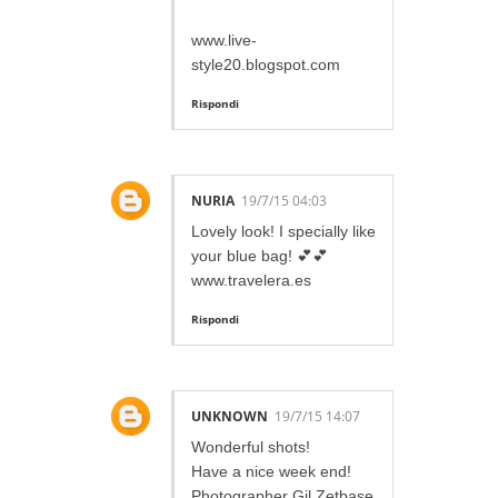
www.live-
style20.blogspot.com
Rispondi
NURIA
19/7/15 04:03
Lovely look! I specially like
your blue bag! 💕💕
www.travelera.es
Rispondi
UNKNOWN
19/7/15 14:07
Wonderful shots!
Have a nice week end!
Photographer Gil Zetbase