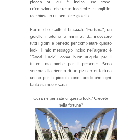
placca su cui è incisa una frase,
un'emoz
ione che
resta indelebile e tangibile,
racchiusa in un semplice g
ioiello.
Per me h
o sc
elto il bracciale "
Fortuna
", un
gioiello moderno e minimal, da indossare
tutti i giorni e perfetto per completare questo
look
. Il mio messaggio inc
iso nell'ar
gento è
"
Good Luck
", come buon augurio per il
futuro
, ma anche
per il presente
.
S
ono
sempre alla
ricerca di un pizzico di fortuna
anche per le piccole cose
,
credo che
ogni
tanto sia necessaria
.
Cosa ne pensate di questo look? Credete
nella fortuna?