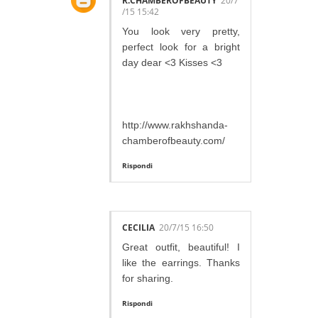
R.CHAMBEROFBEAUTY
20/7
/15 15:42
You look very pretty,
perfect look for a bright
day dear <3 Kisses <3
http://www.rakhshanda-
chamberofbeauty.com/
Rispondi
CECILIA
20/7/15 16:50
Great outfit, beautiful! I
like the earrings. Thanks
for sharing.
Rispondi