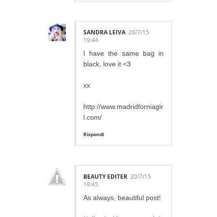
SANDRA LEIVA
20/7/15
19:44
I have the same bag in
black, love it <3
xx
http://www.madridforniagir
l.com/
Rispondi
BEAUTY EDITER
20/7/15
19:45
As always, beautiful post!