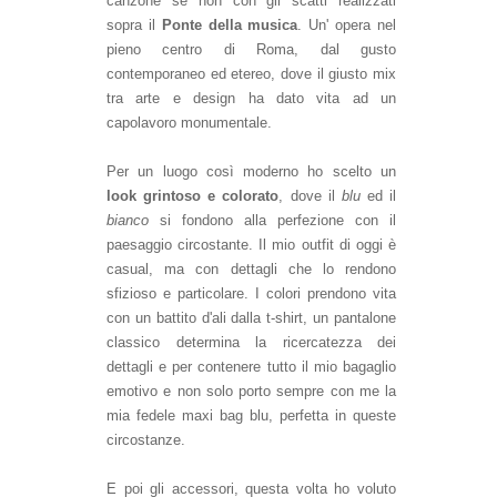
canzone se non con gli scatti realizzati
sopra il
Ponte della musica
. Un' opera nel
pieno centro di Roma, dal gusto
contemporaneo ed etereo, dove il giusto mix
tra arte e design ha dato vita ad un
capolavoro monumentale.
Per un luogo così moderno ho scelto un
look grintoso e colorato
, dove il
blu
ed il
bianco
si fondono alla perfezione con il
paesaggio circostante. Il mio outfit di oggi è
casual, ma con dettagli che lo rendono
sfizioso e particolare. I colori prendono vita
con un battito d'ali dalla t-shirt, un pantalone
classico determina la ricercatezza dei
dettagli e per contenere tutto il mio bagaglio
emotivo e non solo porto sempre con me la
mia fedele maxi bag blu, perfetta in queste
circostanze.
E poi gli accessori, questa volta ho voluto