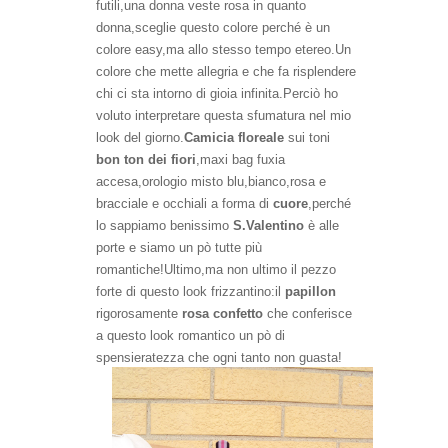
futili,una donna veste rosa in quanto
donna,sceglie questo colore perché è un
colore easy,ma allo stesso tempo etereo.Un
colore che mette allegria e che fa risplendere
chi ci sta intorno di gioia infinita.Perciò ho
voluto interpretare questa sfumatura nel mio
look del giorno.
Camicia floreale
sui toni
bon ton dei fiori
,maxi bag fuxia
accesa,orologio misto blu,bianco,rosa e
bracciale e occhiali a forma di
cuore
,perché
lo sappiamo benissimo
S.Valentino
è alle
porte e siamo un pò tutte più
romantiche!Ultimo,ma non ultimo il pezzo
forte di questo look frizzantino:il
papillon
rigorosamente
rosa confetto
che conferisce
a questo look romantico un pò di
spensieratezza che ogni tanto non guasta!