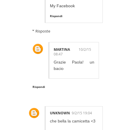
My Facebook
Rispondi
Risposte
MARTINA
10/2/15
08:47
Grazie Paola! un
bacio
Rispondi
UNKNOWN
9/2/15 19:04
che bella la camicetta <3