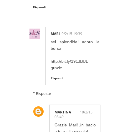
Rispondi
MARI
9/2/15 19:39
sei splendida! adoro la
borsa
http://bit.ly/191JBUL
grazie
Rispondi
Risposte
MARTINA
10/2/15
08:49
Grazie Mari!Un bacio
a te e alla piccola!