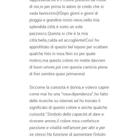
di noi,io per prima lo adoro (e credo che si
veda benissimo)!Dopo giorni e giorni di
pioggia e grandine misto neve,nella mia
splendida città è sorto un sole
pazzesco.Questa si che è la mia
città:bella,calda ed accogliente!Così ho
approfittato di questo bel tepore per scattare
qualche foto in rosa.Non so per quale
motivo,ma questo colore mi mette davvero
di buon umore,poi con questa camicia piena
di fiori sembra quasi primavera!
Siccome la curiosità è donna,e volevo capire
come mai ho una "rosa-dipendenza",ho fatto
delle ricerche su internet ed ho trovato il
significato di questo colore e anche qualche
curiosità:"
Simbolo della capacità di dare e
ricevere amore,il colore rosa conferisce
passione e vitalità nell'amore per altri e per
se stessi.Ha funzione di aumentare l'intuito