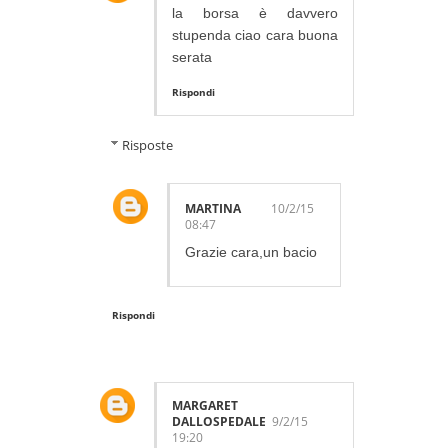
la borsa è davvero
stupenda ciao cara buona
serata
Rispondi
Risposte
MARTINA
10/2/15
08:47
Grazie cara,un bacio
Rispondi
MARGARET
DALLOSPEDALE
9/2/15
19:20