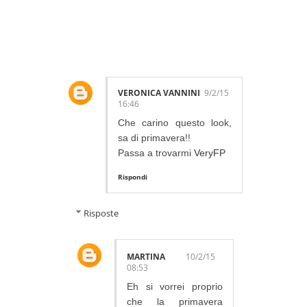
23 LOVELY
COMMENTS:
VERONICA VANNINI
9/2/15
16:46
Che carino questo look,
sa di primavera!!
Passa a trovarmi
VeryFP
Rispondi
Risposte
MARTINA
10/2/15
08:53
Eh si vorrei proprio
che la primavera