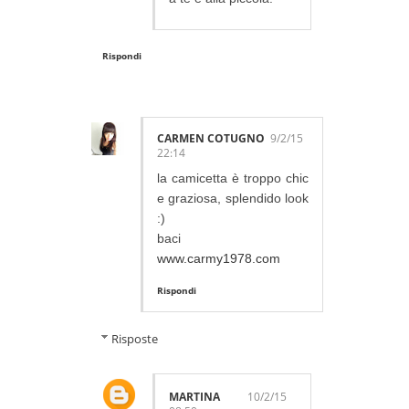
Rispondi
CARMEN COTUGNO
9/2/15
22:14
la camicetta è troppo chic
e graziosa, splendido look
:)
baci
www.carmy1978.com
Rispondi
Risposte
MARTINA
10/2/15