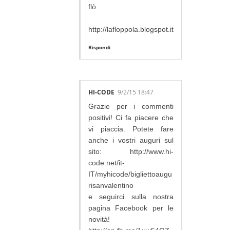
flò
http://lafloppola.blogspot.it
Rispondi
HI-CODE
9/2/15 18:47
Grazie per i commenti
positivi! Ci fa piacere che
vi piaccia. Potete fare
anche i vostri auguri sul
sito: http://www.hi-
code.net/it-
IT/myhicode/bigliettoaugu
risanvalentino
e seguirci sulla nostra
pagina Facebook per le
novità!