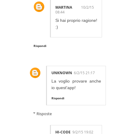
MARTINA
10/2/15
08:44
Si hai proprio ragione!
:)
Rispondi
UNKNOWN
6/2/15 21:17
La voglio provare anche
io quest'app!
Rispondi
Risposte
HI-CODE
9/2/15 19:02