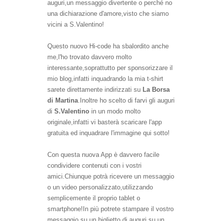
auguri,u
n messaggio divertente o perché no
una dichiarazione d'amore,visto che siamo
vicini a S.Valentino!
Questo nuovo
Hi-code
ha sbalordito anche
me,l'ho trovato davvero molto
interessante,soprattutto per sponsorizzare il
mio blog,infatti inquadrando la mia t-shirt
sarete direttamente
indirizzati
su
La Borsa
di Martina
.Inoltre h
o scelto di farvi gli auguri
di
S.Valentino
in un modo molto
originale,infatti vi basterà scaricare l'app
gratuita ed inquadrare l'immagine qui sotto!
Con questa nuova App è davvero facile
condividere contenuti con i vostri
amici.Chiunque potrà ricevere un messaggio
o un video personalizzato,utilizzando
semplicemente il proprio tablet o
smartphone!In più potrete stampare il vostro
messaggio su un biglietto di auguri,su un