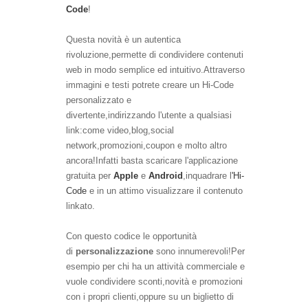
Code
!
Questa novità
è un autentica
rivoluzione,permette di condividere contenuti
web in modo semplice ed intuitivo.
Attraverso
immagini e testi potrete creare un Hi-Code
personalizzato e
divertente,indirizzando
l'utente a qualsiasi
link:come video,blog,social
network,promozioni,coupon e molto altro
ancora!
Infatti basta scaricare l'applicazione
gratuita per
Apple
e
Android
,inquadrare l
'
Hi-
Code
e in un attimo visualizzare il contenuto
linkato.
Con
questo codice le opportunità
di
personalizzazione
sono innumerevoli!
Per
esempio per chi ha un attività commerciale e
vuole condividere sconti,novità e promozioni
con i propri clienti,oppure su un biglietto di