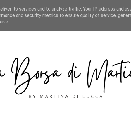
CONTACT
liver its services and to analyze traffic. Your IP address and us
rmance and security metrics to ensure quality of service, gene
buse.