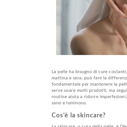
La pelle ha bisogno di cure costanti
mattina e sera, può fare la differen
fondamentale per mantenere la pelle
serve usare molti prodotti, ma segu
routine aiuta a ridurre imperfezioni
sano e luminoso.
Cos’è la skincare?
La skincare, o cura della pelle, è l
’i