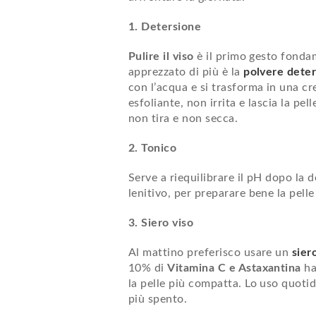
1. Detersione
Pulire il viso
è il primo gesto fonda
apprezzato di più è la
polvere dete
con l’acqua e si trasforma in una c
esfoliante, non irrita e lascia la pel
non tira e non secca.
2. Tonico
Serve a riequilibrare il pH dopo la 
lenitivo, per preparare bene la pelle
3. Siero viso
Al mattino preferisco usare un
sier
10% di
Vitamina C e Astaxantina
ha
la pelle più compatta. Lo uso quoti
più spento.