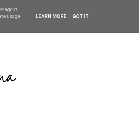
er-agent
rate usage
LEARN MORE
GOT IT