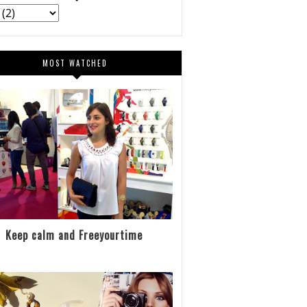
MOST WATCHED
Keep calm and Freeyourtime