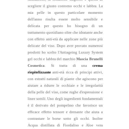
scegliere il giusto contorno occhi e labbra. La
mia pelle in questo particolare momento
dell'anno risulta essere molto sensibile e
delicata per questo ho bisogno di un
trattamento quotidiano oltre che idratante anche
con effetto anti-età da applicare nelle zone più
delicate del viso. Dopo aver provato numerosi
prodotti ho scelto l'Antiageing Luxury System
gel occhi e labbra del
marchio
Mascia Brunelli
Cosmetica
. Si tratta di una
crema
riepitelizzante
anti-età ricca di principi attivi,
con estratti naturali di piante che agiscono per
aiutare a ridurre le occhiaie e le irregolarità
della pelle del viso, come rughe d'espressione e
linee sottili. Uno degli ingredienti fondamentali
è il derivato del pompelmo che favorisce un
efficace effetto tensore e drenante che aiuta a
contrastare le borse sotto gli occhi. Inoltre
Acqua distillata di Fiordaliso e Aloe vera