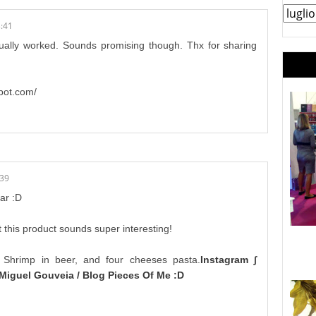
3:41
tually worked. Sounds promising though. Thx for sharing
spot.com/
:39
ar :D
t this product sounds super interesting!
rimp in beer, and four cheeses pasta.
Instagram
∫
Miguel Gouveia / Blog Pieces Of Me :D