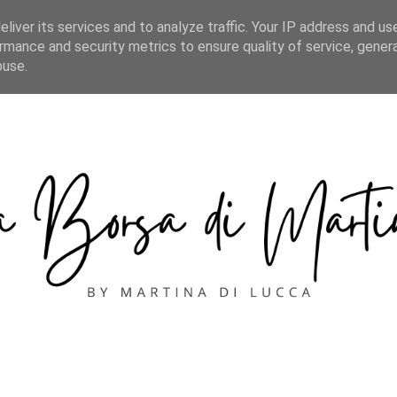
CONTACT
liver its services and to analyze traffic. Your IP address and us
rmance and security metrics to ensure quality of service, gene
buse.