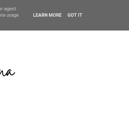
er-agent
rate usage
LEARN MORE
GOT IT