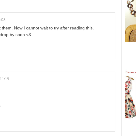
0:08
hem. Now I cannot wait to try after reading this.
 drop by soon <3
 11:19
/