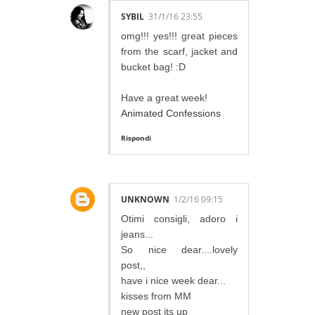
SYBIL
31/1/16 23:55
omg!!! yes!!! great pieces
from the scarf, jacket and
bucket bag! :D
Have a great week!
Animated Confessions
Rispondi
UNKNOWN
1/2/16 09:15
Otimi consigli, adoro i
jeans...
So nice dear....lovely
post,,
have i nice week dear...
kisses from MM
new post its up