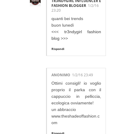
TR3NDYGIRL INFLUENCER E
FASHION BLOGGER
1/2/16
23:20
quanti bei trends
buon lunedì
<<<
tr3ndygirl fashion
blog
>>>
Rispondi
ANONIMO
1/2/16 23:49
Ottimi consigli! io voglio
proprio il parka con il
cappuccio in pelliccia,
ecologica ovviamente!
un abbraccio
www.theshadeoffashion.c
om
Rispondi