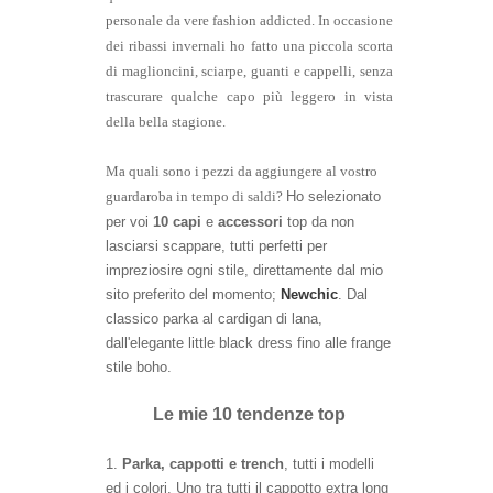
personale da vere fashion addicted. In occasione
dei ribassi invernali ho fatto una piccola scorta
di maglioncini, sciarpe, guanti e cappelli, senza
trascurare qualche capo più leggero in vista
della bella stagione.
Ma quali sono i pezzi da aggiungere al vostro
Ho selezionato
guardaroba in tempo di saldi?
per voi
10 capi
e
accessori
top da non
lasciarsi scappare, tutti perfetti per
impreziosire ogni stile, direttamente dal mio
sito preferito del momento;
Newchic
. Dal
classico parka al cardigan di lana,
dall'elegante little black dress fino alle frange
stile boho.
Le mie 10 tendenze top
1.
Parka, cappotti e trench
, tutti i modelli
ed i colori. Uno tra tutti il cappotto extra long