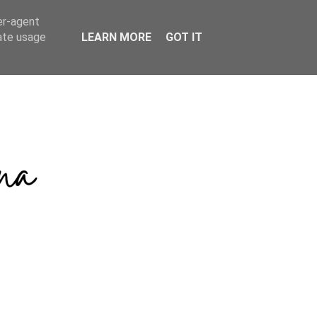
er-agent
rate usage
LEARN MORE
GOT IT