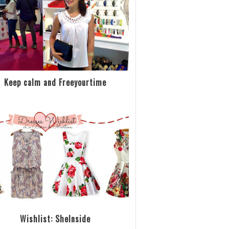
Keep calm and Freeyourtime
Wishlist: SheInside