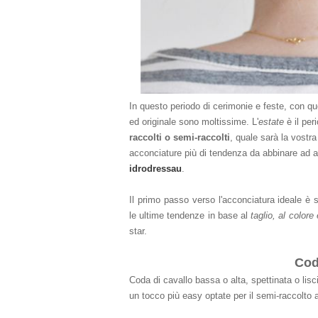
In questo periodo di cerimonie
e feste, c
on qu
ed originale sono moltissime. L'
estate
è il per
raccolti o semi-raccolti
, quale sarà la vostra
acconciature più di tendenza da abbinare a
d
a
idrodre
ssau
.
Il primo passo verso l'acconciatura ideale è
le ultime tendenze in base al
taglio, al colore 
star.
Cod
Coda di cavallo bassa o alta, spettinata o lisc
un tocco più easy optate per il semi-raccolto a