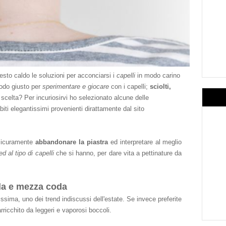
esto caldo le soluzioni per acconciarsi i
capelli
in modo carino
iodo giusto per
sperimentare e giocare
con i capelli;
sciolti,
 scelta? Per incuriosirvi ho selezionato alcune delle
biti
e
legantissimi
prov
enienti diratt
amente
dal sito
 sicuramente
abbandonare la piastra
ed interpretare al meglio
ed al tipo di capelli
che si hanno, per dare vita a pettinature da
a e mezza coda
issima, uno dei trend indiscussi dell'estate. Se invece preferite
rricchito da leggeri e vaporosi boccoli.