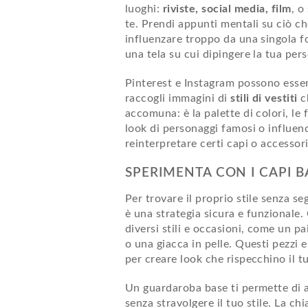
luoghi:
riviste, social media, film
, o
te. Prendi appunti mentali su ciò che
influenzare troppo da una singola fo
una tela su cui dipingere la tua pers
Pinterest e Instagram possono esser
raccogli immagini di
stili di vestiti
ch
accomuna: è la palette di colori, le 
look di personaggi famosi o influen
reinterpretare certi capi o accessor
SPERIMENTA CON I CAPI B
Per trovare il proprio stile senza s
è una strategia sicura e funzionale. 
diversi stili e occasioni, come un p
o una giacca in pelle. Questi pezzi 
per creare look che rispecchino il 
Un guardaroba base ti permette di 
senza stravolgere il tuo stile. La ch