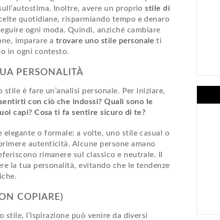
sull’autostima. Inoltre, avere un proprio
stile di
scelte quotidiane, risparmiando tempo e denaro
eguire ogni moda. Quindi, anziché cambiare
one, imparare a
trovare uno stile personale
ti
so in ogni contesto.
TUA PERSONALITÀ
 stile è fare un’analisi personale. Per iniziare,
entirti con ciò che indossi? Quali sono le
tuoi capi? Cosa ti fa sentire sicuro di te?
 elegante o formale: a volte, uno stile casual o
sprimere autenticità. Alcune persone amano
eferiscono rimanere sul classico e neutrale. Il
re la tua personalità, evitando che le tendenze
iche.
NON COPIARE)
 stile, l’ispirazione può venire da diversi