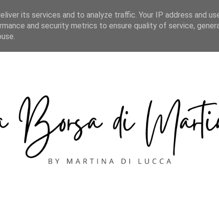
CONTACT
liver its services and to analyze traffic. Your IP address and us
rmance and security metrics to ensure quality of service, gene
buse.