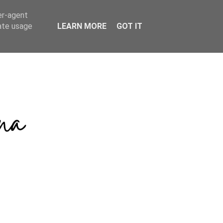
er-agent
rate usage
LEARN MORE
GOT IT