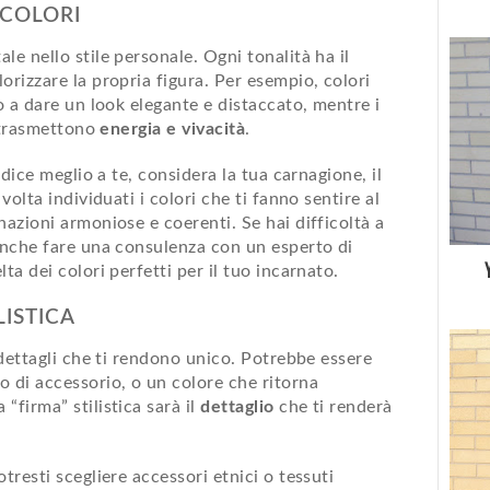
 COLORI
le nello stile personale. Ogni tonalità ha il
orizzare la propria figura. Per esempio, colori
no a dare un look elegante e distaccato, mentre i
o trasmettono
energia e vivacità
.
dice meglio a te, considera la tua carnagione, il
volta individuati i colori che ti fanno sentire al
nazioni armoniose e coerenti. Se hai difficoltà a
 anche fare una consulenza con un esperto di
ta dei colori perfetti per il tuo incarnato.
LISTICA
i dettagli che ti rendono unico. Potrebbe essere
o di accessorio, o un colore che ritorna
“firma” stilistica sarà il
dettaglio
che ti renderà
otresti scegliere accessori etnici o tessuti