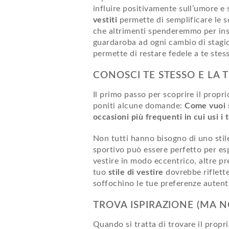
influire positivamente sull’umore e 
vestiti
permette di semplificare le 
che altrimenti spenderemmo per ins
guardaroba ad ogni cambio di stagi
permette di restare fedele a te stes
CONOSCI TE STESSO E LA 
Il primo passo per scoprire il proprio
poniti alcune domande:
Come vuoi s
occasioni più frequenti in cui usi i 
Non tutti hanno bisogno di uno stile
sportivo può essere perfetto per e
vestire in modo eccentrico, altre pr
tuo
stile di vestire
dovrebbe riflette
soffochino le tue preferenze autent
TROVA ISPIRAZIONE (MA 
Quando si tratta di trovare il proprio