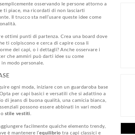
 semplicemente osservando le persone attorno a
 ti piace, ma ricordati di non lasciarti
nte. Il trucco sta nell’usare queste idee come
onalità.
e ottimi punti di partenza. Crea una board dove
e ti colpiscono e cerca di capire cosa li
forme dei capi, o i dettagli? Anche osservare i
cer che ammiri può darti idee su come
i in modo personale.
ASE
eguire ogni moda, iniziare con un guardaroba base
Opta per capi basici e versatili che si adattino a
aio di jeans di buona qualità, una camicia bianca,
essenziali possono essere abbinati in vari modi
tuo
stile vestiti
.
aggiungere facilmente qualche elemento trendy,
iave è mantenere l’
equilibrio
tra capi classici e