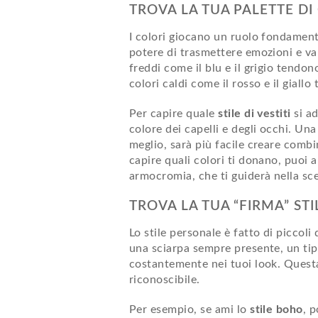
TROVA LA TUA PALETTE DI
I colori giocano un ruolo fondamenta
potere di trasmettere emozioni e val
freddi come il blu e il grigio tendo
colori caldi come il rosso e il giall
Per capire quale
stile di vestiti
si ad
colore dei capelli e degli occhi. Una 
meglio, sarà più facile creare combi
capire quali colori ti donano, puoi
armocromia, che ti guiderà nella scel
TROVA LA TUA “FIRMA” STI
Lo stile personale è fatto di piccol
una sciarpa sempre presente, un tip
costantemente nei tuoi look. Questa 
riconoscibile.
Per esempio, se ami lo
stile boho
, p