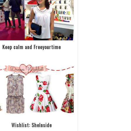
Keep calm and Freeyourtime
Wishlist: SheInside