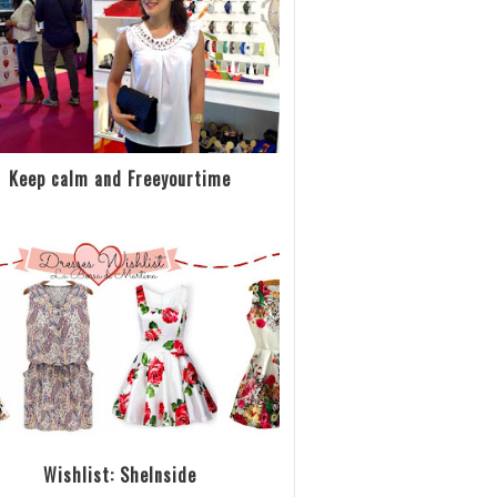
Keep calm and Freeyourtime
Wishlist: SheInside