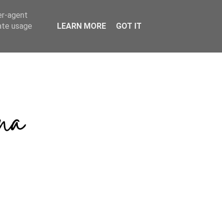
er-agent
rate usage
LEARN MORE
GOT IT