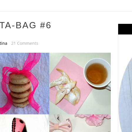
TA-BAG #6
tina
21 Comments