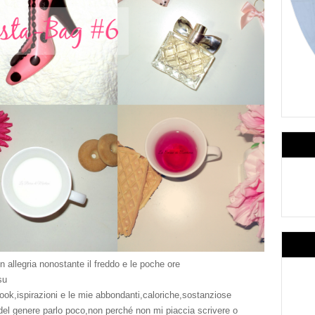
in allegria nonostante il freddo e le poche ore
su
look,ispirazioni e le mie abbondanti,caloriche,sostanziose
el genere parlo poco,non perché non mi piaccia scrivere o